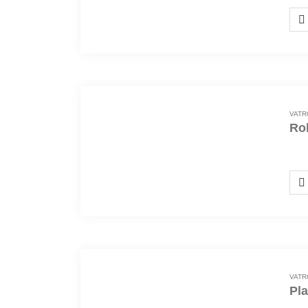
VATR
Ro
180
VATR
Pl