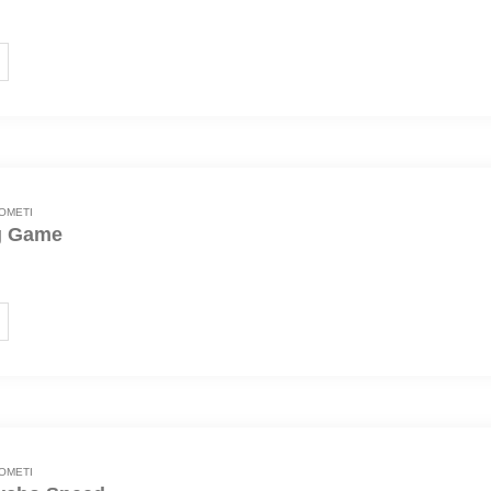
Pakovanje 1/1 Karton: 1 komad Broj pucnjeva: 158 Trajanje: 120s
OMETI
g Game
 pucnjeva
OMETI