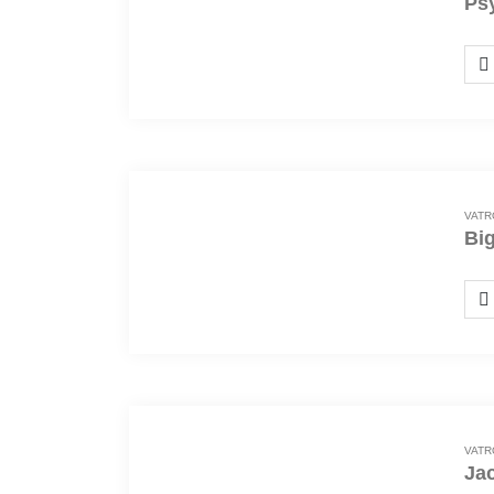
Ps
VATR
Bi
VATR
Ja