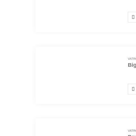
VATR
Bi
152
VATR