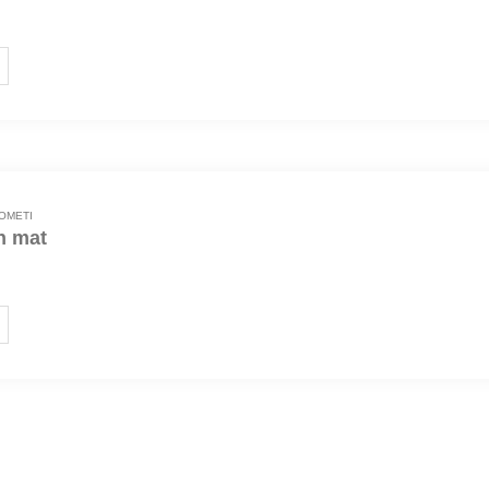
 pucnjeva
OMETI
h mat
 pucnjeva