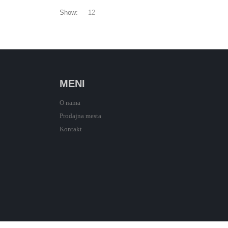
Show:
MENI
O nama
Prodajna mesta
Kontakt