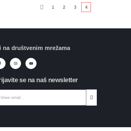
1
2
3
4
i na društvenim mrežama
rijavite se na naš newsletter