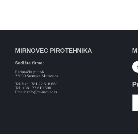
MIRNOVEC PIROTEHNIKA
M
Sedište firme:
Radinački put bb
22000 Sremska Mitrovica
P
Tel/fax: +381 22 618 668
Tel: +381 22 610 690
Email: info@mirnovec.rs