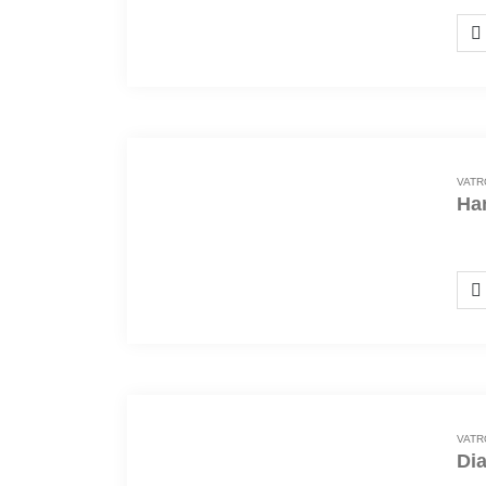
VATR
Ha
300
VATR
Di