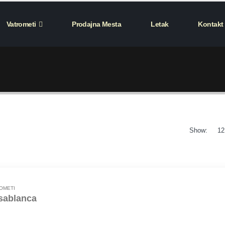
Vatrometi
Prodajna Mesta
Letak
Kontakt
Show:
OMETI
sablanca
 pucnjeva