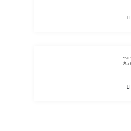
100
VATR
Ša
100