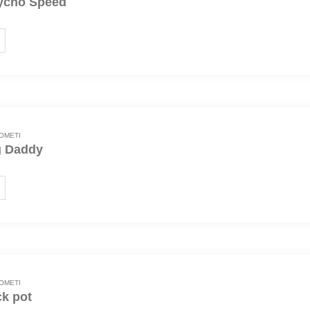
ycho Speed
OMETI
g Daddy
OMETI
ck pot