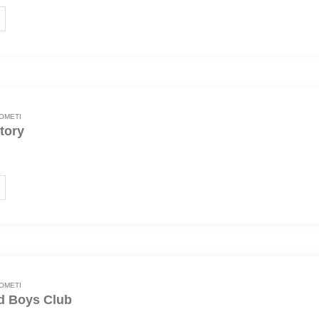
OMETI
tory
pucnjeva
OMETI
d Boys Club