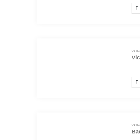
VATR
Vic
49 
VATR
Ba