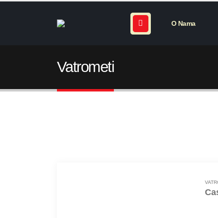
O Nama
Vatrometi
VATR
Ca
100