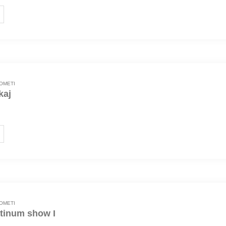
OMETI
kaj
 pucnjeva
OMETI
atinum show I