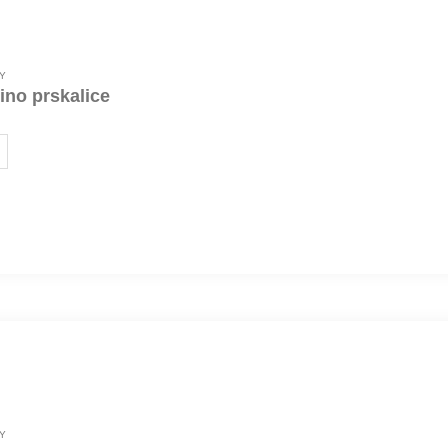
Y
ino prskalice
Y