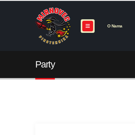
O Nama
Party