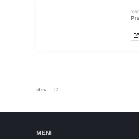
PART
Prs
Show:
MENI