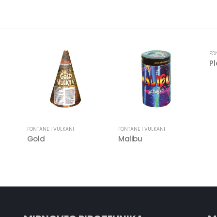
FO
P
FONTANE I VULKANI
FONTANE I VULKANI
Gold
Malibu