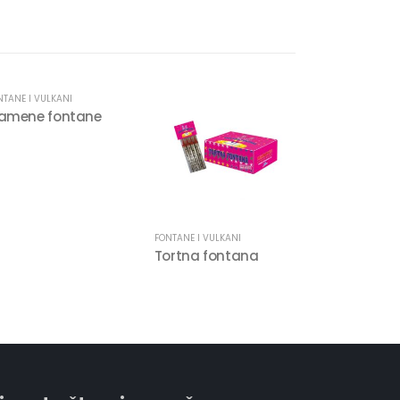
NTANE I VULKANI
lamene fontane
FONTANE I VULKANI
Tortna fontana