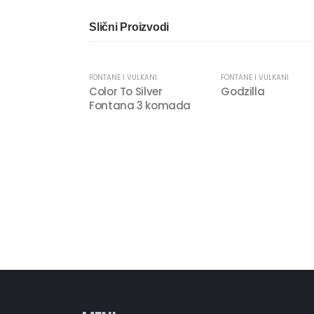
Slični Proizvodi
FONTANE I VULKANI
FONTANE I VULKANI
Color To Silver
Godzilla
Fontana 3 komada