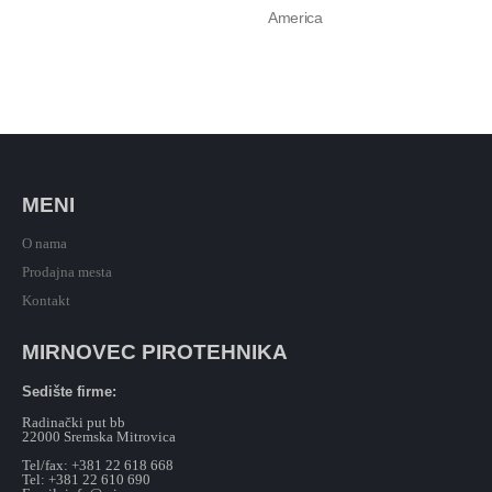
America
MENI
O nama
Prodajna mesta
Kontakt
MIRNOVEC PIROTEHNIKA
Sedište firme:
Radinački put bb
22000 Sremska Mitrovica
Tel/fax: +381 22 618 668
Tel: +381 22 610 690